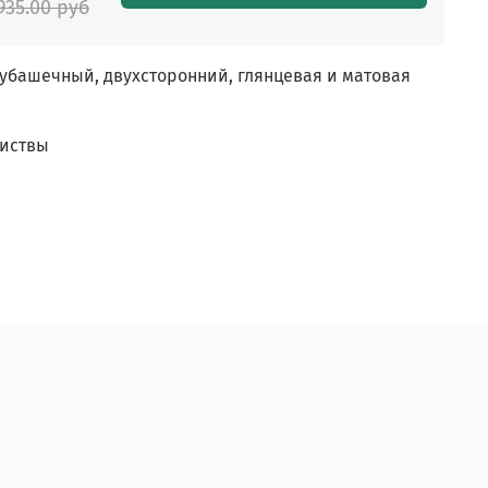
935.00 руб
убашечный, двухсторонний, глянцевая и матовая
листвы