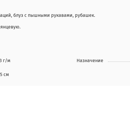
наций, блуз с пышными рукавами, рубашек.
лянцевую.
3 г/м
Назначение
5 см