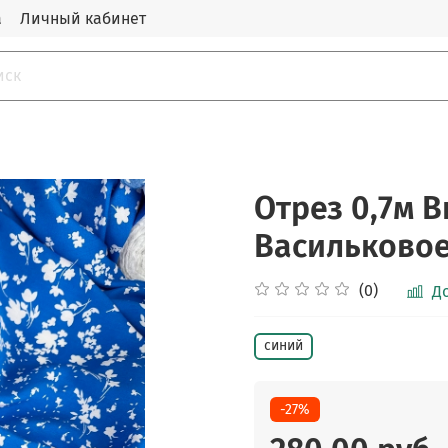
а
Личный кабинет
Отрез 0,7м 
Васильковое
(0)
Д
синий
-27%