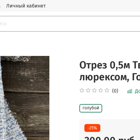
а
Личный кабинет
Отрез 0,5м 
люрексом, Г
(0)
Д
голубой
-25%