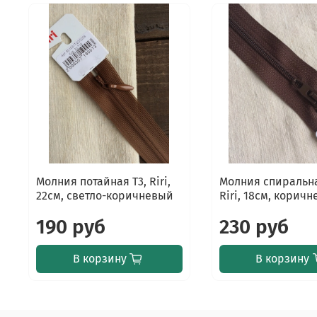
Молния потайная Т3, Riri,
Молния спиральн
22см, светло-коричневый
Riri, 18см, корич
190 руб
230 руб
В корзину
В корзину