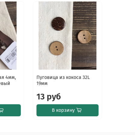
ая 4мм,
Пуговица из кокоса 32L
невый
19мм
13 руб
В корзину