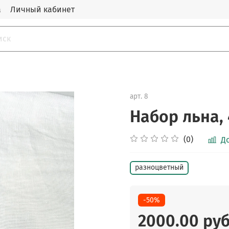
а
Личный кабинет
арт.
8
Набор льна, 
(0)
Д
разноцветный
-50%
2000.00 ру